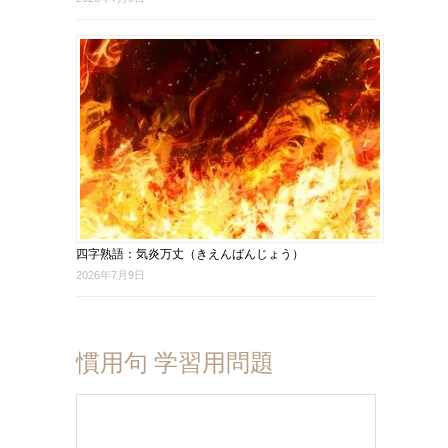
四字熟語：気炎万丈（きえんばんじょう）
2026年7月9日
慣用句 学習用問題