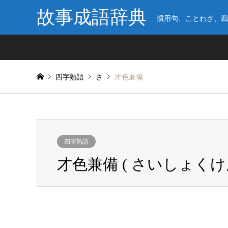
故事成語辞典
慣用句、ことわざ、四
四字熟語
さ
才色兼備
四字熟語
才色兼備 ( さいしょくけ