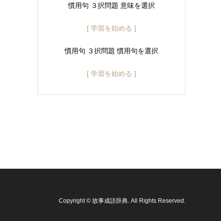
慣用句 ３択問題 意味を選択
[ 学習を始める ]
慣用句 ３択問題 慣用句を選択
[ 学習を始める ]
Copyright
©
故事成語辞典
. All Rights Reserved.