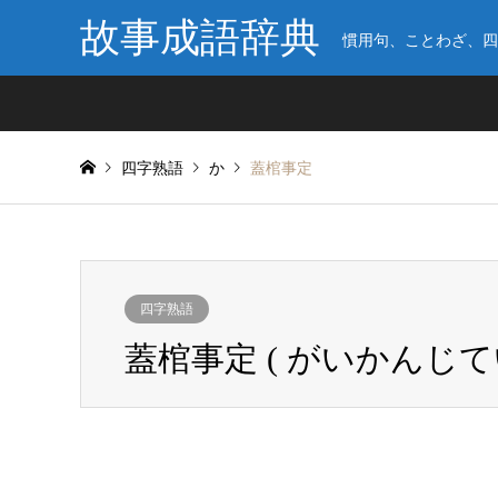
故事成語辞典
慣用句、ことわざ、四
四字熟語
か
蓋棺事定
四字熟語
蓋棺事定 ( がいかんじてい