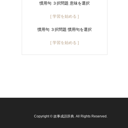
慣用句 ３択問題 意味を選択
[ 学習を始める ]
慣用句 ３択問題 慣用句を選択
[ 学習を始める ]
Copyright
©
故事成語辞典
. All Rights Reserved.