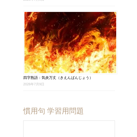
四字熟語：気炎万丈（きえんばんじょう）
2026年7月9日
慣用句 学習用問題