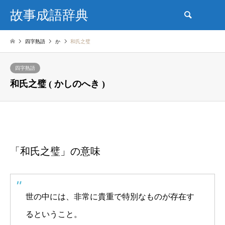
故事成語辞典
検索
四字熟語
か
和氏之璧
四字熟語
和氏之璧 ( かしのへき )
「和氏之璧」の意味
世の中には、非常に貴重で特別なものが存在す
るということ。