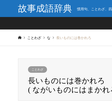
故事成語辞典
慣用句、ことわざ、四
ことわざ
な
長いものには巻かれろ
ことわざ
長いものには巻かれろ
( ながいものにはまかれろ