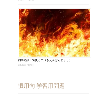
四字熟語：気炎万丈（きえんばんじょう）
2026年7月9日
慣用句 学習用問題