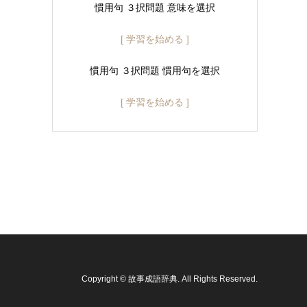
慣用句 ３択問題 意味を選択
[ 学習を始める ]
慣用句 ３択問題 慣用句を選択
[ 学習を始める ]
Copyright
©
故事成語辞典
. All Rights Reserved.