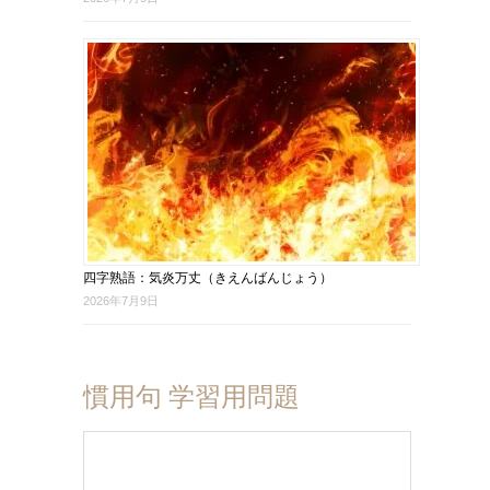
四字熟語：気炎万丈（きえんばんじょう）
2026年7月9日
慣用句 学習用問題