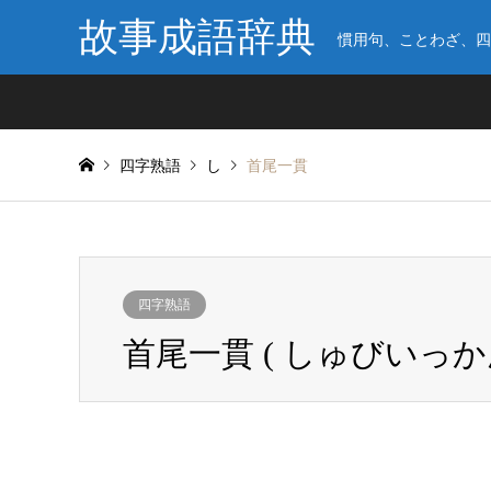
故事成語辞典
慣用句、ことわざ、四
四字熟語
し
首尾一貫
四字熟語
首尾一貫 ( しゅびいっかん