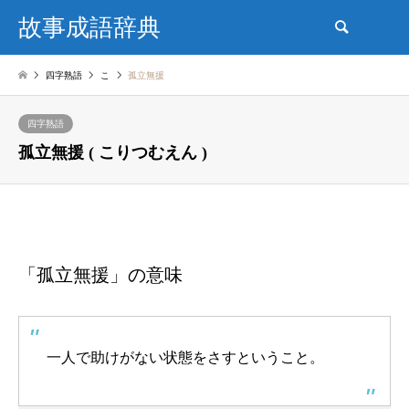
故事成語辞典
検索
四字熟語
こ
孤立無援
四字熟語
孤立無援 ( こりつむえん )
「孤立無援」の意味
一人で助けがない状態をさすということ。