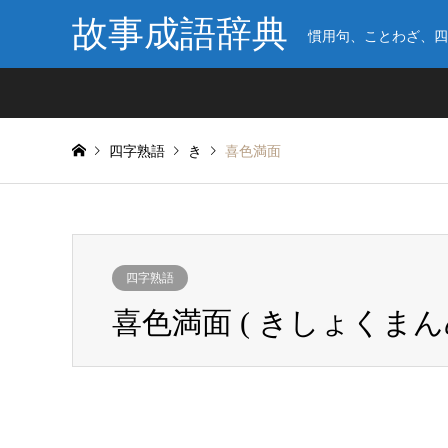
故事成語辞典
慣用句、ことわざ、四
四字熟語
き
喜色満面
四字熟語
喜色満面 ( きしょくまん