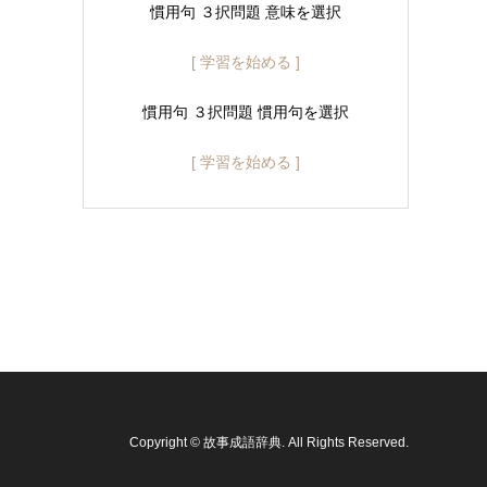
慣用句 ３択問題 意味を選択
[ 学習を始める ]
慣用句 ３択問題 慣用句を選択
[ 学習を始める ]
Copyright
©
故事成語辞典
. All Rights Reserved.