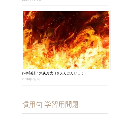
四字熟語：気炎万丈（きえんばんじょう）
2026年7月9日
慣用句 学習用問題