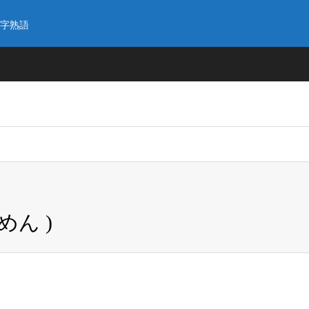
字熟語
めん )