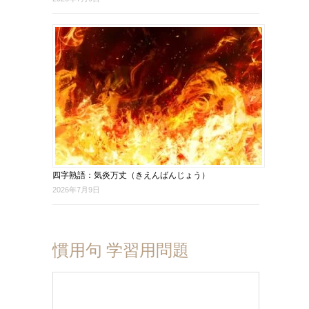
四字熟語：気炎万丈（きえんばんじょう）
2026年7月9日
慣用句 学習用問題