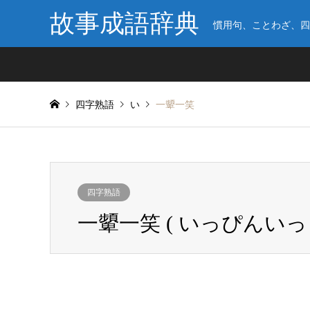
故事成語辞典
慣用句、ことわざ、四
四字熟語
い
一顰一笑
四字熟語
一顰一笑 ( いっぴんいっ