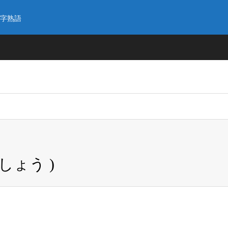
字熟語
しょう )