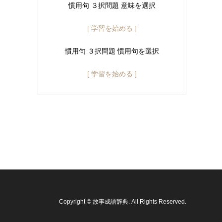
慣用句 ３択問題 意味を選択
[ 学習を始める ]
慣用句 ３択問題 慣用句を選択
[ 学習を始める ]
Copyright
©
故事成語辞典
. All Rights Reserved.