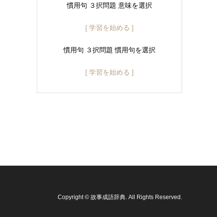
慣用句 ３択問題 意味を選択
[ 学習を始める ]
慣用句 ３択問題 慣用句を選択
[ 学習を始める ]
Copyright
©
故事成語辞典
. All Rights Reserved.