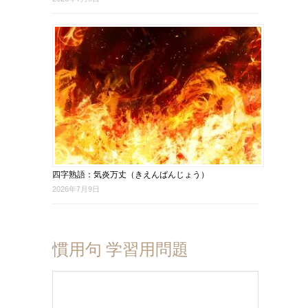
四字熟語：気炎万丈（きえんばんじょう）
2026年7月9日
慣用句 学習用問題