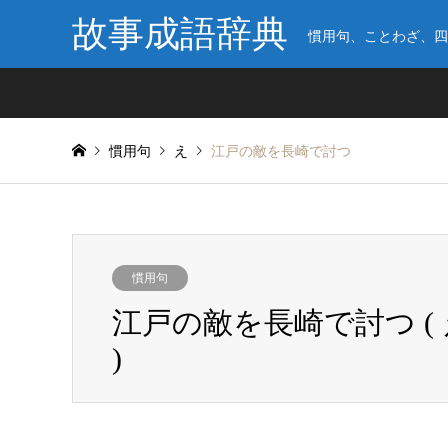
故事成語辞典
慣用句、ことわざ、四
慣用句
え
江戸の敵を長崎で討つ
慣用句
江戸の敵を長崎で討つ 
)