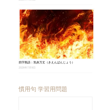
四字熟語：気炎万丈（きえんばんじょう）
2026年7月9日
慣用句 学習用問題