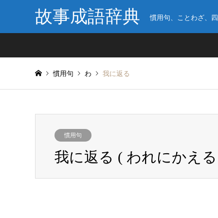
故事成語辞典
慣用句、ことわざ、四
慣用句
わ
我に返る
慣用句
我に返る ( われにかえる 