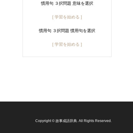
慣用句 ３択問題 意味を選択
[ 学習を始める ]
慣用句 ３択問題 慣用句を選択
[ 学習を始める ]
Copyright
©
故事成語辞典
. All Rights Reserved.