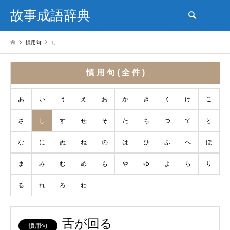
故事成語辞典
検索
慣用句
し
慣 用 句 ( 全 件 )
あ
い
う
え
お
か
き
く
け
こ
さ
し
す
せ
そ
た
ち
つ
て
と
な
に
ぬ
ね
の
は
ひ
ふ
へ
ほ
ま
み
む
め
も
や
ゆ
よ
ら
り
る
れ
ろ
わ
舌が回る
慣用句